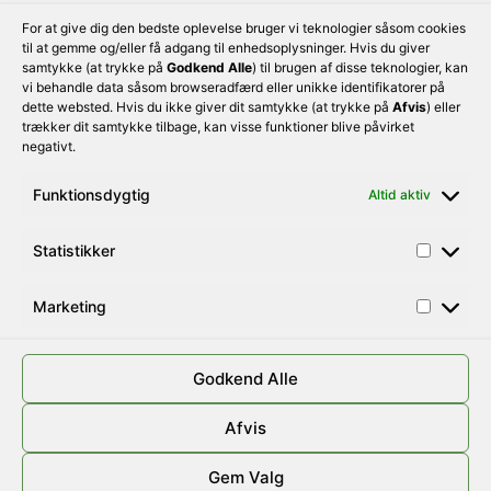
For at give dig den bedste oplevelse bruger vi teknologier såsom cookies
til at gemme og/eller få adgang til enhedsoplysninger. Hvis du giver
samtykke (at trykke på
Godkend Alle
) til brugen af disse teknologier, kan
vi behandle data såsom browseradfærd eller unikke identifikatorer på
dette websted. Hvis du ikke giver dit samtykke (at trykke på
Afvis
) eller
trækker dit samtykke tilbage, kan visse funktioner blive påvirket
negativt.
Funktionsdygtig
Altid aktiv
100% friskpresset juice til enhver smag
Rosengaard Juice ApS
CVR:
46059484
Statistikker
Litauen Allé 13
Tlf:
36 16 75 10
2630 Taastrup
Marketing
E-mail:
info@rosengaardjuice.dk
Denmark
Godkend Alle
Afvis
Rosengaard© — 2026
Cookiepolitik
Privatlivspolitik
Handelsbetingelser
Gem Valg