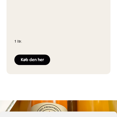
1 ltr.
Køb den her