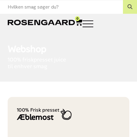
0
Webshop
100% friskpresset juice
til enhver smag
100% Frisk presset
Æblemost