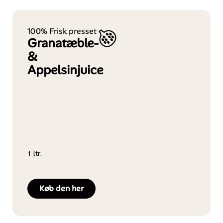
100% Frisk presset
Granatæble-
&
Appelsinjuice
1 ltr.
Køb den her