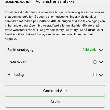
Administrer samtykke
For at give dig den bedste oplevelse bruger vi teknologier såsom cookies
til at gemme og/eller få adgang til enhedsoplysninger. Hvis du giver
samtykke (at trykke på
Godkend Alle
) til brugen af disse teknologier, kan
vi behandle data såsom browseradfærd eller unikke identifikatorer på
dette websted. Hvis du ikke giver dit samtykke (at trykke på
Afvis
) eller
trækker dit samtykke tilbage, kan visse funktioner blive påvirket
negativt.
Funktionsdygtig
Altid aktiv
100% friskpresset juice til enhver smag
Rosengaard Juice ApS
CVR:
46059484
Statistikker
Litauen Allé 13
Tlf:
36 16 75 10
2630 Taastrup
Marketing
E-mail:
info@rosengaardjuice.dk
Denmark
Godkend Alle
Afvis
Rosengaard© — 2026