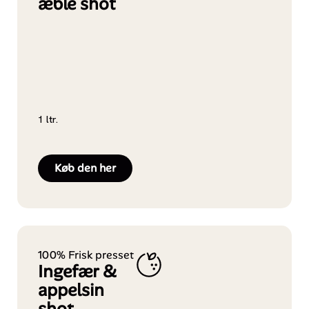
æble shot
1 ltr.
Køb den her
100% Frisk presset
Ingefær &
appelsin
shot