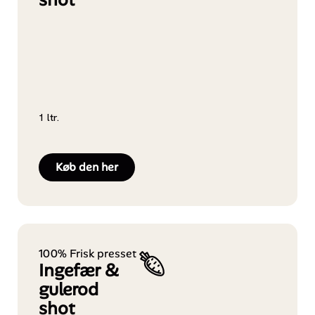
1 ltr.
Køb den her
100% Frisk presset
Ingefær &
gulerod
shot